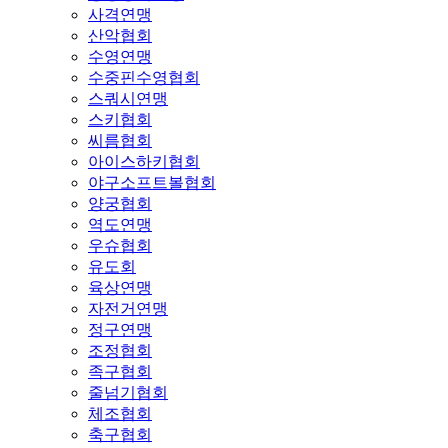
사격연맹
산악협회
수영연맹
수중핀수영협회
스쿼시연맹
스키협회
씨름협회
아이스하키협회
야구소프트볼협회
양궁협회
역도연맹
우슈협회
유도회
육상연맹
자전거연맹
정구연맹
조정협회
족구협회
줄넘기협회
체조협회
축구협회