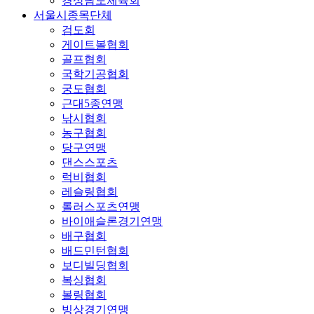
경상남도체육회
서울시종목단체
검도회
게이트볼협회
골프협회
국학기공협회
궁도협회
근대5종연맹
낚시협회
농구협회
당구연맹
댄스스포츠
럭비협회
레슬링협회
롤러스포츠연맹
바이애슬론경기연맹
배구협회
배드민턴협회
보디빌딩협회
복싱협회
볼링협회
빙상경기연맹