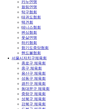
카누연맹
컬링연맹
탁구협회
태권도협회
택견회
테니스협회
펜싱협회
풋살연맹
하키협회
합기도중앙협회
핸드볼협회
서울시자치구체육회
종로구 체육회
중구 체육회
용산구 체육회
성동구 체육회
광진구 체육회
동대문구 체육회
중랑구 체육회
성북구 체육회
강북구 체육회