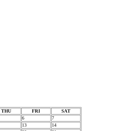
THU
FRI
SAT
6
7
13
14