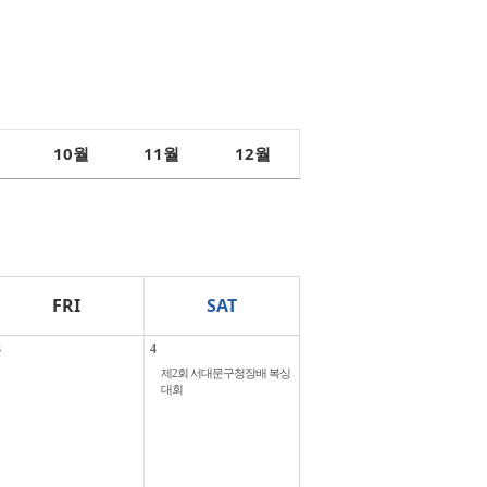
10
11
12
월
월
월
FRI
SAT
3
4
제2회 서대문구청장배 복싱
대회