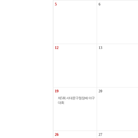
5
6
12
13
19
20
제5회 서대문구청장배 야구
대회
26
27