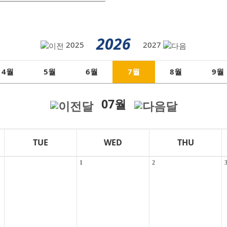
2026
2025
2027
4
5
6
7
8
9
월
월
월
월
월
월
07
월
TUE
WED
THU
1
2