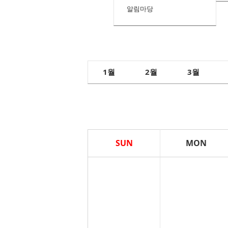
알림마당
1
2
3
월
월
월
SUN
MON