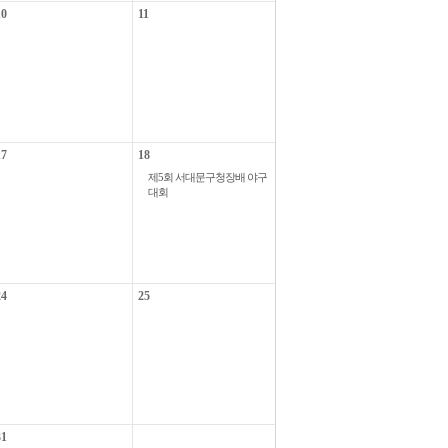
10
11
17
18
제5회 서대문구청장배 야구
대회
24
25
31