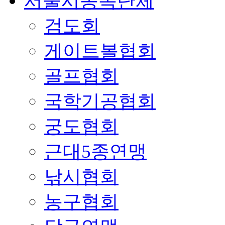
서울시종목단체
검도회
게이트볼협회
골프협회
국학기공협회
궁도협회
근대5종연맹
낚시협회
농구협회