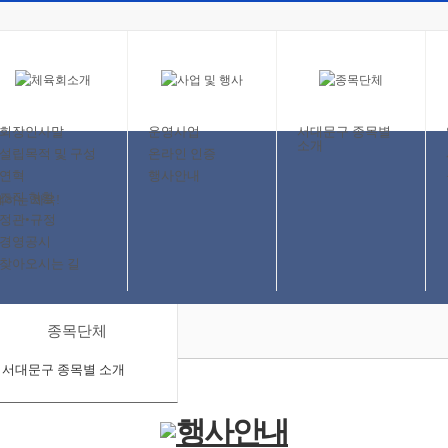
회장인사말
운영사업
서대문구 종목별
소개
설립목적 및 구성
온라인 인증
연혁
행사안내
조직 현황
정관•규정
경영공시
찾아오시는 길
종목단체
서대문구 종목별 소개