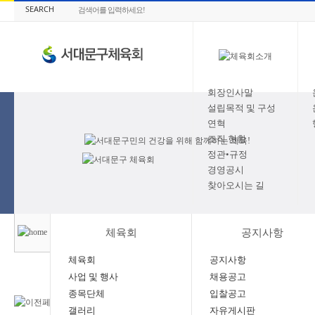
SEARCH
회장인사말
설립목적 및 구성
연혁
조직 현황
정관•규정
경영공시
찾아오시는 길
체육회
공지사항
체육회
공지사항
사업 및 행사
채용공고
종목단체
입찰공고
갤러리
자유게시판