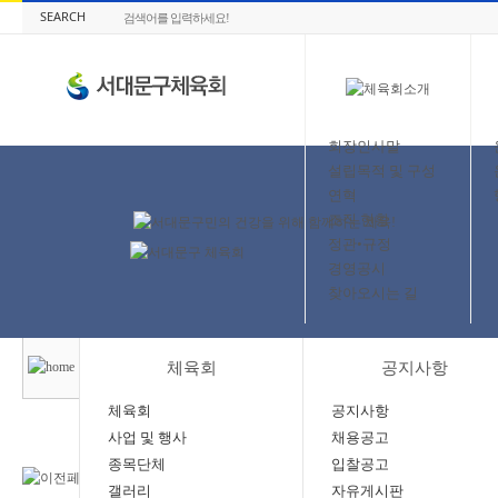
SEARCH
회장인사말
설립목적 및 구성
연혁
조직 현황
정관•규정
경영공시
찾아오시는 길
체육회
공지사항
체육회
공지사항
사업 및 행사
채용공고
종목단체
입찰공고
갤러리
자유게시판