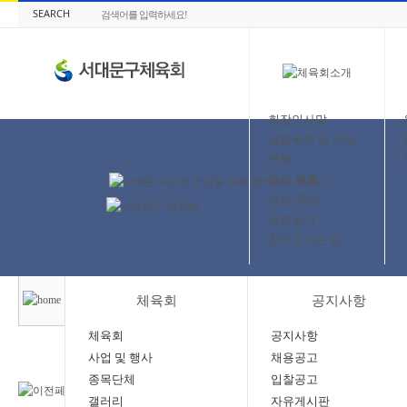
SEARCH
회장인사말
설립목적 및 구성
연혁
조직 현황
정관•규정
경영공시
찾아오시는 길
체육회
공지사항
체육회
공지사항
사업 및 행사
채용공고
종목단체
입찰공고
갤러리
자유게시판