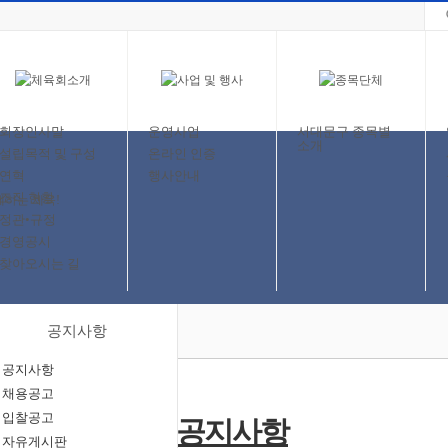
회장인사말
운영사업
서대문구 종목별
소개
설립목적 및 구성
온라인 인증
연혁
행사안내
조직 현황
정관•규정
경영공시
찾아오시는 길
공지사항
공지사항
채용공고
입찰공고
자유게시판