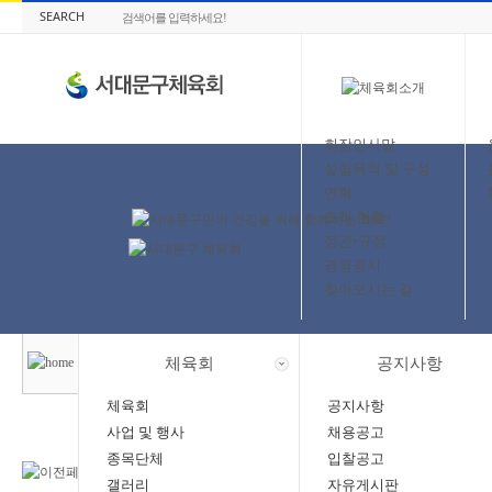
SEARCH
회장인사말
설립목적 및 구성
연혁
조직 현황
정관•규정
경영공시
찾아오시는 길
체육회
공지사항
체육회
공지사항
사업 및 행사
채용공고
종목단체
입찰공고
갤러리
자유게시판