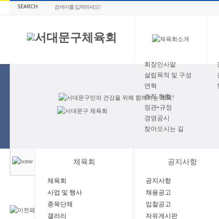
SEARCH
회장인사말
설립목적 및 구성
연혁
조직 현황
정관•규정
경영공시
찾아오시는 길
체육회
공지사항
체육회
공지사항
사업 및 행사
채용공고
종목단체
입찰공고
갤러리
자유게시판