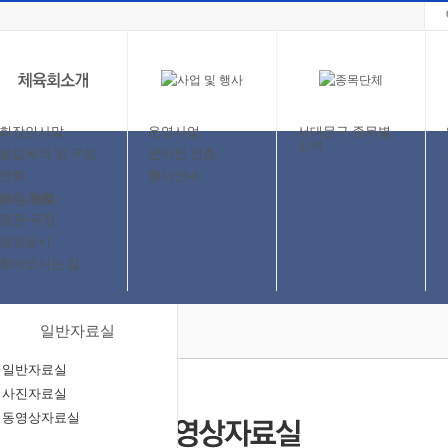
회장인사말
운영사업
서대문구 종목별
소개
설립목적 및 구성
온라인 인증
연혁
행사안내
조직 현황
정관•규정
경영공시
찾아오시는 길
일반자료실
일반자료실
사진자료실
동영상자료실