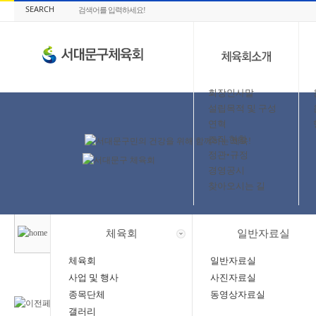
SEARCH
회장인사말
설립목적 및 구성
연혁
조직 현황
정관•규정
경영공시
찾아오시는 길
체육회
일반자료실
체육회
일반자료실
사업 및 행사
사진자료실
종목단체
동영상자료실
갤러리