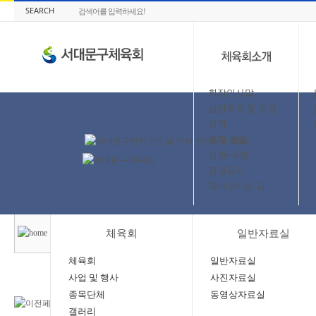
SEARCH
회장인사말
설립목적 및 구성
연혁
조직 현황
정관•규정
경영공시
찾아오시는 길
체육회
일반자료실
체육회
일반자료실
사업 및 행사
사진자료실
종목단체
동영상자료실
갤러리