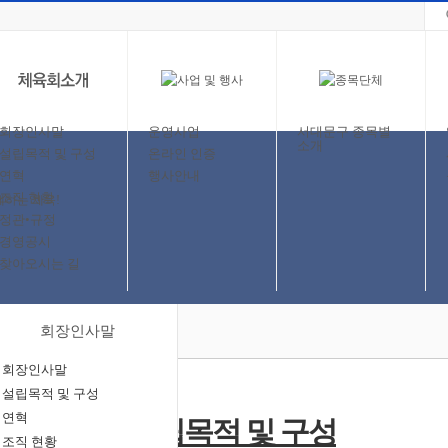
회장인사말
운영사업
서대문구 종목별
소개
설립목적 및 구성
온라인 인증
연혁
행사안내
조직 현황
정관•규정
경영공시
찾아오시는 길
회장인사말
회장인사말
설립목적 및 구성
연혁
조직 현황